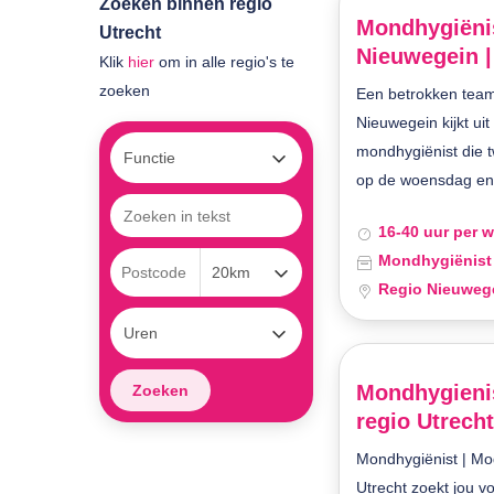
Zoeken binnen regio
Mondhygiënis
Utrecht
Nieuwegein |
Klik
hier
om in alle regio's te
zoeken
Een betrokken team
Nieuwegein kijkt ui
mondhygiënist die 
op de woensdag en 
16-40 uur per 
Mondhygiënist
Regio Nieuweg
Mondhygienis
regio Utrech
Druk op enter om te zoeken of ESC om te sluiten
Mondhygiënist | Mod
Utrecht zoekt jou 