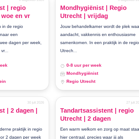
t | regio
Mondhygiënist | Regio
 woe en vr
Utrecht | vrijdag
 in de regio
Jouw behandelkamer wordt de plek waa
t naar een
aandacht, vakkennis en enthousiasme
twee dagen per week,
samenkomen. In een praktijk in de regi
vr...
Utrech...
week
0-8 uur per week
Mondhygiënist
ein
Regio Utrecht
30 juli 2026
27 juli 2
t | 2 dagen |
Tandartsassistent | regio
t
Utrecht | 2 dagen
erne praktijk in regio
Een warm welkom en zorg op maat sta
voor 2 dagen per week
hier centraal, precies waar jij als