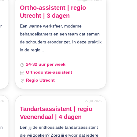
Ortho-assistent | regio
Utrecht | 3 dagen
r
Een warme werksfeer, moderne
behandelkamers en een team dat samen
o
de schouders eronder zet. In deze praktijk
in de regio...
24-32 uur per week
Orthodontie-assistent
Regio Utrecht
026
27 juli 2026
Tandartsassistent | regio
Veenendaal | 4 dagen
an
Ben jij de enthousiaste tandartsassistent
die wij zoeken? Zorg jij ervoor dat iedere