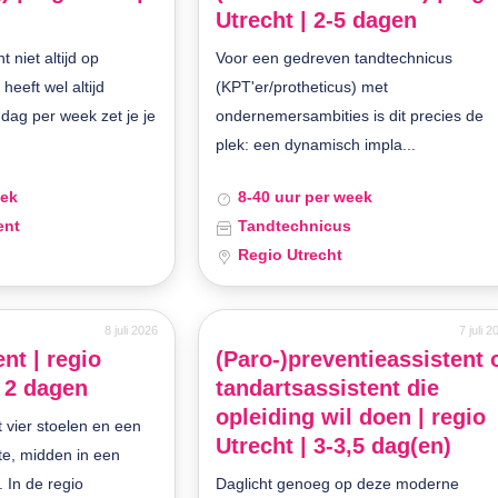
Utrecht | 2-5 dagen
 niet altijd op
Voor een gedreven tandtechnicus
heeft wel altijd
(KPT'er/protheticus) met
 dag per week zet je je
ondernemersambities is dit precies de
plek: een dynamisch impla...
eek
8-40 uur per week
ent
Tandtechnicus
Regio Utrecht
8 juli 2026
7 juli 
nt | regio
(Paro-)preventieassistent 
 2 dagen
tandartsassistent die
opleiding wil doen | regio
 vier stoelen en een
Utrecht | 3-3,5 dag(en)
te, midden in een
. In de regio
Daglicht genoeg op deze moderne