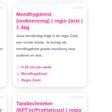
2026
9 juli 2026
Mondhygiënist
|
(ouderenzorg) | regio Zeist |
1 dag
Jouw donderdag krijgt in de regio Zeist
een mooie missie. Je brengt als
en
mondhygiënist goede mondzorg naar
ouderen en doe...
0-16 uur per week
Mondhygiënist
Regio Zeist
2026
9 juli 2026
Tandtechnieker
o
(KPT'er/Protheticus) | regio