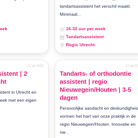
tandartsassistent het verschil maakt.
Minimaal...
week
16-32 uur per week
Tandartsassistent
Regio Utrecht
21 juli 2026
21 juli 2
istent | 2
Tandarts- of orthodontie
cht
assistent | regio
Nieuwegein/Houten | 3-5
stent in Utrecht en
dagen
week met een eigen
Persoonlijke aandacht en deskundighei
vormen het hart van onze praktijk in de
regio Nieuwegein/Houten. Innovatie en
nie...