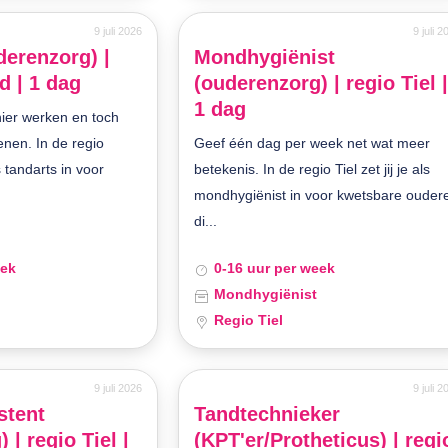
9 juli 2026
9 juli 
derenzorg) |
Mondhygiënist
d | 1 dag
(ouderenzorg) | regio Tiel 
1 dag
ier werken en toch
nen. In de regio
Geef één dag per week net wat meer
ls tandarts in voor
betekenis. In de regio Tiel zet jij je als
mondhygiënist in voor kwetsbare ouder
di...
eek
0-16 uur per week
Mondhygiënist
Regio Tiel
9 juli 2026
9 juli 
stent
Tandtechnieker
 | regio Tiel |
(KPT'er/Protheticus) | regi