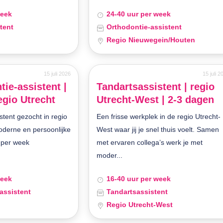
week
24-40 uur per week
tent
Orthodontie-assistent
Regio Nieuwegein/Houten
15 juli 2026
15 juli 2
tie-assistent |
Tandartsassistent | regio
egio Utrecht
Utrecht-West | 2-3 dagen
stent gezocht in regio
Een frisse werkplek in de regio Utrecht-
oderne en persoonlijke
West waar jij je snel thuis voelt. Samen
n per week
met ervaren collega’s werk je met
moder...
week
16-40 uur per week
assistent
Tandartsassistent
Regio Utrecht-West