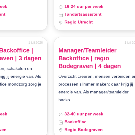
week
16-24 uur per week
ent
Tandartsassistent
Regio Utrecht
1 juli 2026
1 juli 
ackoffice |
Manager/Teamleider
aven | 3 dagen
Backoffice | regio
Bodegraven | 4 dagen
en, schakelen en
jg jij energie van. Als
Overzicht creëren, mensen verbinden e
ice mondzorg zorg je
processen slimmer maken: daar krijg jij
energie van. Als manager/teamleider
backo...
week
32-40 uur per week
Backoffice
ven
Regio Bodegraven