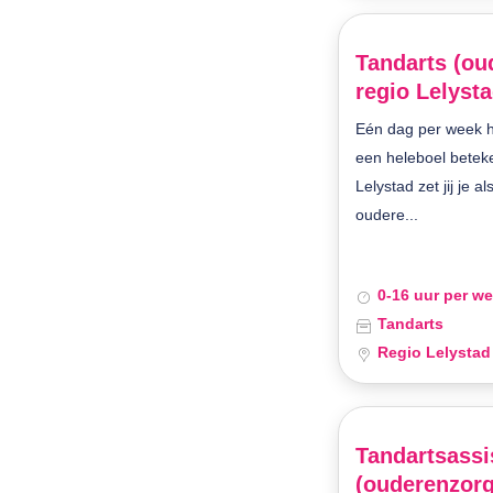
Tandarts (ou
regio Lelysta
Eén dag per week h
een heleboel beteke
Lelystad zet jij je a
oudere...
0-16 uur per w
Tandarts
Regio Lelystad
Tandartsassi
(ouderenzorg)