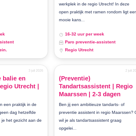
werkplek in de regio Utrecht! In deze
open praktijk met ramen rondom ligt ee
mooie kans...
eek
16-32 uur per week
sistent
Paro preventie-assistent
ein.
Regio Utrecht
3 juli 2026
2 juli 
 balie en
(Preventie)
regio Utrecht |
Tandartsassistent | Regio
Maarssen | 2-3 dagen
n een praktijk in de
Ben jij een ambitieuze tandarts- of
 geen dag hetzelfde
preventie assistent in regio Maarssen? 
je het gezicht aan de
wil je als tandartsassistent graag
opgelei...