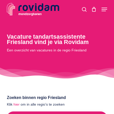
Skip
Menu
to
search
main
content
Vacature tandartsassistente
Friesland vind je via Rovidam
Een overzicht van vacatures in de regio Friesland
Zoeken binnen regio Friesland
Klik
hier
om in alle regio's te zoeken