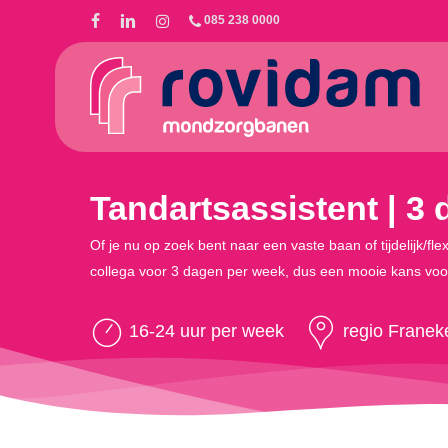
Skip
085 238 0000
to
main
content
Tandartsassistent | 3 
Of je nu op zoek bent naar een vaste baan of tijdelijk/fle
collega voor 3 dagen per week, dus een mooie kans voor
16-24 uur per week
regio Franek