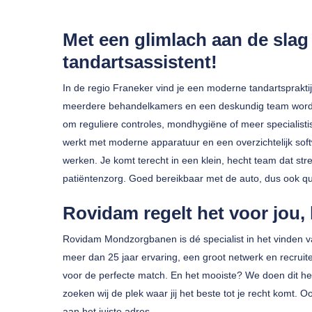
Met een glimlach aan de sla
tandartsassistent!
In de regio Franeker vind je een moderne tandartspraktij
meerdere behandelkamers en een deskundig team wordt 
om reguliere controles, mondhygiëne of meer specialistis
Druk op enter om te zoeken of ESC om te sluiten
werkt met moderne apparatuur en een overzichtelijk softw
werken. Je komt terecht in een klein, hecht team dat str
patiëntenzorg. Goed bereikbaar met de auto, dus ook qua 
Rovidam regelt het voor jou,
Rovidam Mondzorgbanen is dé specialist in het vinden 
meer dan 25 jaar ervaring, een groot netwerk en recruit
voor de perfecte match. En het mooiste? We doen dit helem
zoeken wij de plek waar jij het beste tot je recht komt. Ook
aan het juiste adres.