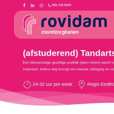
Skip
085 238 0000
to
main
content
(afstuderend) Tandart
Een kleinschalige gezellige praktijk (geen keten) wacht 
inspireert. Iedere dag brengt een nieuwe uitdaging en 
24-32 uur per week
Regio Eindh