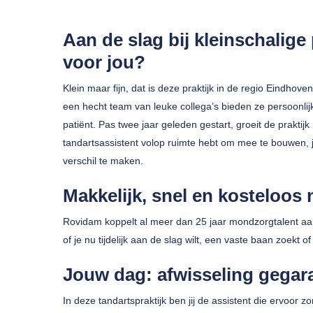
Aan de slag bij kleinschalige 
voor jou?
Klein maar fijn, dat is deze praktijk in de regio Eindh
een hecht team van leuke collega’s bieden ze persoonli
patiënt. Pas twee jaar geleden gestart, groeit de praktijk 
Druk op enter om te zoeken of ESC om te sluiten
tandartsassistent volop ruimte hebt om mee te bouwen, je
verschil te maken.
Makkelijk, snel en kosteloos 
Rovidam koppelt al meer dan 25 jaar mondzorgtalent aan 
of je nu tijdelijk aan de slag wilt, een vaste baan zoekt o
Jouw dag: afwisseling gegar
In deze tandartspraktijk ben jij de assistent die ervoor 