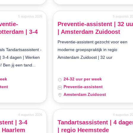
5 augustus 2026
5 augustus 2
ventie-
Preventie-assistent | 32 uu
otterdam | 3-4
| Amsterdam Zuidoost
Preventie-assistent gezocht voor een
ls Tandartsassistent -
moderne groepspraktijk in regio
 | 3-4 dagen | Werken
Amsterdam Zuidoost | 32 uur
! Ben jij een tand...
week
24-32 uur per week
tent
Preventie-assistent
Amsterdam Zuidoost
4 augustus 2026
4 augustus 2
tent | 3-4
Tandartsassistent | 4 dage
o Haarlem
| regio Heemstede