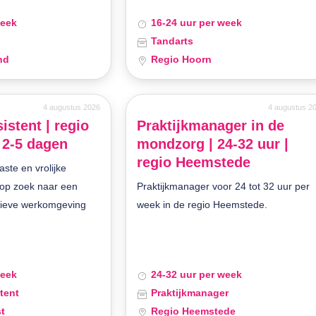
week
16-24 uur per week
Tandarts
nd
Regio Hoorn
4 augustus 2026
4 augustus 2
istent | regio
Praktijkmanager in de
 2-5 dagen
mondzorg | 24-32 uur |
regio Heemstede
aste en vrolijke
 op zoek naar een
Praktijkmanager voor 24 tot 32 uur per
tieve werkomgeving
week in de regio Heemstede.
week
24-32 uur per week
tent
Praktijkmanager
t
Regio Heemstede