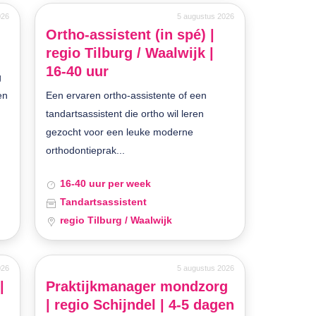
026
5 augustus 2026
Ortho-assistent (in spé) |
regio Tilburg / Waalwijk |
16-40 uur
g
en
Een ervaren ortho-assistente of een
tandartsassistent die ortho wil leren
gezocht voor een leuke moderne
orthodontieprak...
16-40 uur per week
Tandartsassistent
regio Tilburg / Waalwijk
026
5 augustus 2026
|
Praktijkmanager mondzorg
n
| regio Schijndel | 4-5 dagen