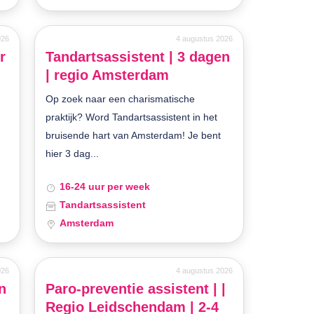
026
4 augustus 2026
r
Tandartsassistent | 3 dagen
| regio Amsterdam
Op zoek naar een charismatische
praktijk? Word Tandartsassistent in het
bruisende hart van Amsterdam! Je bent
hier 3 dag...
16-24 uur per week
Tandartsassistent
Amsterdam
026
4 augustus 2026
n
Paro-preventie assistent | |
Regio Leidschendam | 2-4