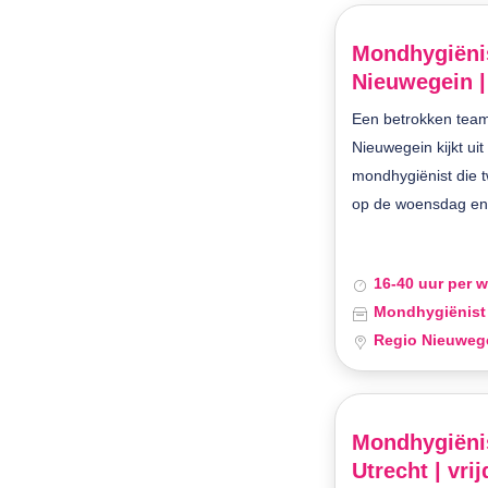
Mondhygiënis
Nieuwegein |
Een betrokken team
Nieuwegein kijkt ui
mondhygiënist die 
op de woensdag en 
16-40 uur per 
Mondhygiënist
Regio Nieuweg
Mondhygiënis
Utrecht | vri