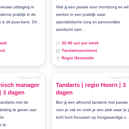
 nieuwe uitdaging in
Heb jij een passie voor mondzorg en wil
derne praktijk in de
werken in een praktijk waar
s dit jouw kans. Dri...
specialistische zorg en persoonlijke
aandacht sam...
week
32-40 uur per week
ent
Tandartsassistent
Regio Heemstde
4 augustus 2026
4 augustus 2
inisch manager
Tandarts | regio Hoorn | 3
| 3 dagen
dagen
 tandarts met de
Ben jij een allround tandarts met passie
 leiding te geven aan
voor je vak en zoek je een plek waar je 
én
écht kunt focussen op hoogwaardige z..
 te...