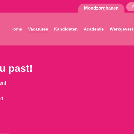
Mondzorgbanen
Home
Vacatures
Kandidaten
Academie
Werkgevers
ou past!
en!
nd