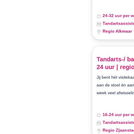
24-32 uur per 
Tandartsassist
Regio Alkmaar
Tandarts-/ ba
24 uur | regi
Jij bent hét visiteka
aan de stoel én aan
week veel afwisseli
16-24 uur per 
Tandartsassist
Regio Z|aansta