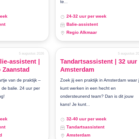
te...
week
24-32 uur per week
ent
Balie-assistent
Regio Alkmaar
5 augustus 2026
5 augustus 2
lie-assistent |
Tandartsassistent | 32 uur 
o Zaanstad
Amsterdam
artje van de praktijk –
Zoek jij een praktijk in Amsterdam waar 
 de balie. 24 uur per
kunt werken in een hecht en
ng!
ondersteunend team? Dan is dit jouw
kans! Je kunt...
week
32-40 uur per week
ent
Tandartsassistent
d
Amsterdam