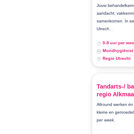
Jouw behandelkame
aandacht, vakkenn
samenkomen. In een 
Utrech...
0-8 uur per we
Mondhygiënist
Regio Utrecht
Tandarts-/ ba
regio Alkmaar
Allround werken é
kleine en gemoedelij
per week.