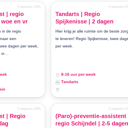
6 augustus 2026
6 augustus 2
t | regio
Tandarts | Regio
 woe en vr
Spijkenisse | 2 dagen
 in de regio
Hier krijg je alle ruimte om de beste zor
t naar een
te leveren! Regio Spijkenisse, twee dag
twee dagen per week,
per week.
vr...
week
8-16 uur per week
Tandarts
ein
5 augustus 2026
5 augustus 2
t | Regio
(Paro)-preventie-assistent 
jdag
regio Schijndel | 2-5 dage