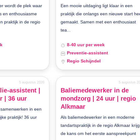
r wordt de plek waar
Een mooie uitdaging ligt klaar in een
is en enthousiasme
praktijk die onlangs een nieuwe start he
praktijk in de regio
gemaakt. Samen met een enthousiast
tea...
ek
8-40 uur per week
Preventie-assistent
Regio Schijndel
5 augustus 2026
5 augustus 2
lie-assistent |
Baliemedewerker in de
 | 36 uur
mondzorg | 24 uur | regio
Alkmaar
n samenwerken in een
ke praktijk! 36 uur
Als baliemedewerker in een moderne
tandartspraktijk in de regio Alkmaar krijg 
de kans om het eerste aanspreekpunt