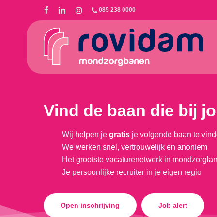
Skip
085 238 0000
to
main
content
Vind de baan die bij j
Wij helpen je
gratis
je volgende baan te vind
We werken snel, vertrouwelijk en anoniem
Het grootste vacaturenetwerk in mondzorgla
Je persoonlijke recruiter in je eigen regio
Open inschrijving
Job alert