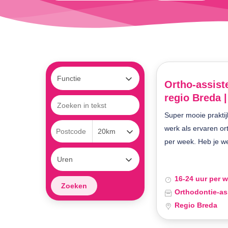
Ortho-assiste
regio Breda 
Super mooie praktij
werk als ervaren or
per week. Heb je wel
16-24 uur per 
Orthodontie-as
Druk op enter om te zoeken of ESC om te sluiten
Regio Breda