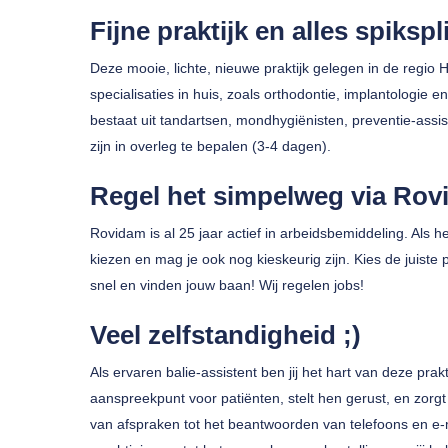
Fijne praktijk en alles spiksp
Deze mooie, lichte, nieuwe praktijk gelegen in de regio H
specialisaties in huis, zoals orthodontie, implantologie e
bestaat uit tandartsen, mondhygiënisten, preventie-ass
zijn in overleg te bepalen (3-4 dagen).
Druk op enter om te zoeken of ESC om te sluiten
Regel het simpelweg via Rov
Rovidam is al 25 jaar actief in arbeidsbemiddeling. Als
kiezen en mag je ook nog kieskeurig zijn. Kies de juiste
snel en vinden jouw baan! Wij regelen jobs!
Veel zelfstandigheid ;)
Als ervaren balie-assistent ben jij het hart van deze prak
aanspreekpunt voor patiënten, stelt hen gerust, en zorgt 
van afspraken tot het beantwoorden van telefoons en e-m