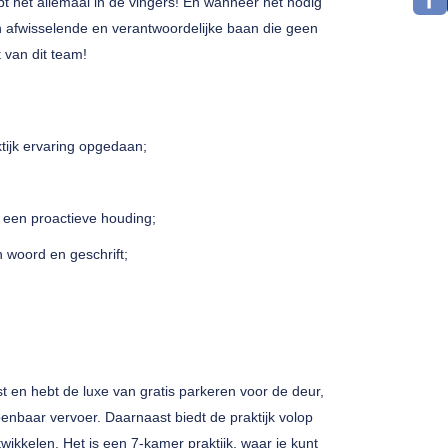
ebt het allemaal in de vingers! En wanneer het nodig
n afwisselende en verantwoordelijke baan die geen
 van dit team!
ktijk ervaring opgedaan;
t een proactieve houding;
n woord en geschrift;
st en hebt de luxe van gratis parkeren voor de deur,
openbaar vervoer. Daarnaast biedt de praktijk volop
wikkelen. Het is een 7-kamer praktijk, waar je kunt