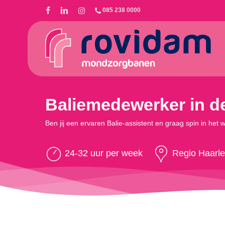
Skip
085 238 0000
to
main
content
Baliemedewerker in d
Ben jij een ervaren Balie-assistent en graag spin in he
24-32 uur per week
Regio Haarl