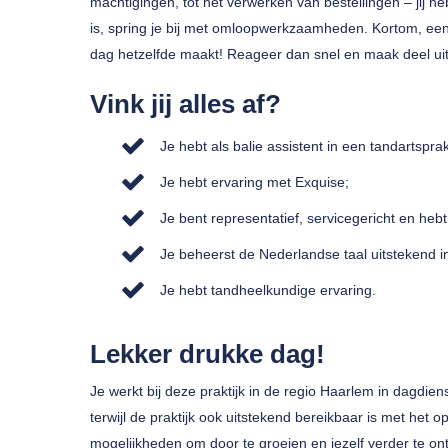
machtigingen, tot het verwerken van bestellingen – jij h
is, spring je bij met omloopwerkzaamheden. Kortom, ee
dag hetzelfde maakt! Reageer dan snel en maak deel uit
Vink jij alles af?
Je hebt als balie assistent in een tandartspra
Je hebt ervaring met Exquise;
Je bent representatief, servicegericht en heb
Je beheerst de Nederlandse taal uitstekend i
Je hebt tandheelkundige ervaring.
Lekker drukke dag!
Je werkt bij deze praktijk in de regio Haarlem in dagdien
terwijl de praktijk ook uitstekend bereikbaar is met het 
mogelijkheden om door te groeien en jezelf verder te ont