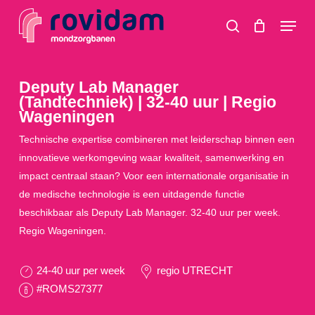
Skip
Menu
to
search
main
content
Deputy Lab Manager
(Tandtechniek) | 32-40 uur | Regio
Wageningen
Technische expertise combineren met leiderschap binnen een
innovatieve werkomgeving waar kwaliteit, samenwerking en
impact centraal staan? Voor een internationale organisatie in
de medische technologie is een uitdagende functie
beschikbaar als Deputy Lab Manager. 32-40 uur per week.
Regio Wageningen.
24-40 uur per week
regio UTRECHT
#ROMS27377