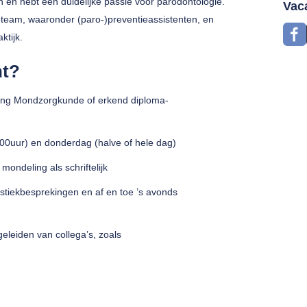
n en hebt een duidelijke passie voor parodontologie.
Vac
eteam, waaronder (paro-)preventieassistenten, en
ktijk.
ht?
ding Mondzorgkunde of erkend diploma-
00uur) en donderdag (halve of hele dag)
ondeling als schriftelijk
stiekbesprekingen en af en toe ’s avonds
eleiden van collega’s, zoals