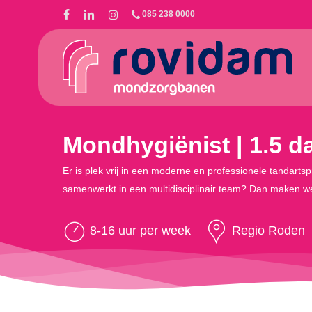
Skip
085 238 0000
to
main
content
Mondhygiënist | 1.5 d
Er is plek vrij in een moderne en professionele tandartspr
samenwerkt in een multidisciplinair team? Dan maken we
8-16 uur per week
Regio Roden