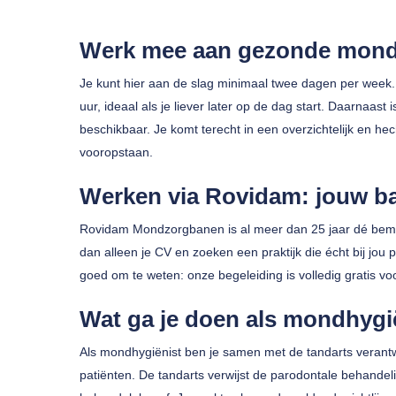
Werk mee aan gezonde monde
Je kunt hier aan de slag minimaal twee dagen per week
uur, ideaal als je liever later op de dag start. Daarnaa
beschikbaar. Je komt terecht in een overzichtelijk en h
vooropstaan.
Druk op enter om te zoeken of ESC om te sluiten
Werken via Rovidam: jouw ba
Rovidam Mondzorgbanen is al meer dan 25 jaar dé bemidd
dan alleen je CV en zoeken een praktijk die écht bij jou p
goed om te weten: onze begeleiding is volledig gratis voo
Wat ga je doen als mondhygi
Als mondhygiënist ben je samen met de tandarts verantw
patiënten. De tandarts verwijst de parodontale behandel