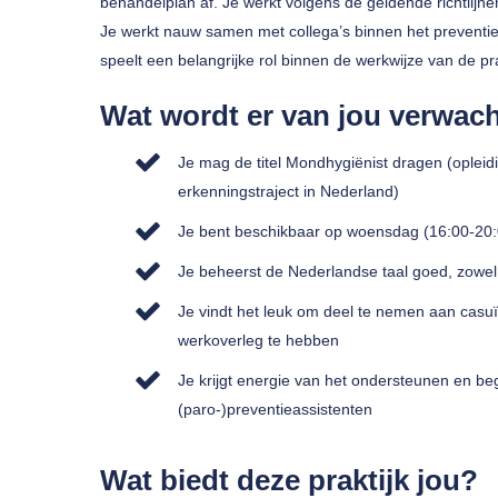
behandelplan af. Je werkt volgens de geldende richtlijne
Je werkt nauw samen met collega’s binnen het preventi
speelt een belangrijke rol binnen de werkwijze van de pra
Wat wordt er van jou verwac
Je mag de titel Mondhygiënist dragen (oplei
erkenningstraject in Nederland)
Je bent beschikbaar op woensdag (16:00-20:
Je beheerst de Nederlandse taal goed, zowel m
Je vindt het leuk om deel te nemen aan casuï
werkoverleg te hebben
Je krijgt energie van het ondersteunen en beg
(paro-)preventieassistenten
Wat biedt deze praktijk jou?