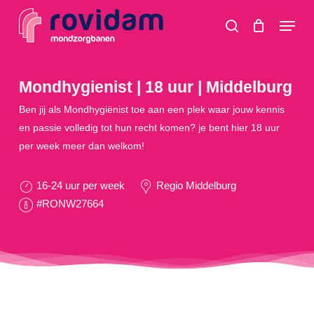
Skip
Menu
to
search
main
content
Mondhygienist | 18 uur | Middelburg
Ben jij als Mondhygiënist toe aan een plek waar jouw kennis
en passie volledig tot hun recht komen? je bent hier 18 uur
per week meer dan welkom!
16-24 uur per week
Regio Middelburg
#RONW27664