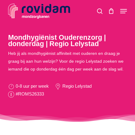
Skip
Menu
to
search
main
content
Mondhygiënist Ouderenzorg |
donderdag | Regio Lelystad
Heb jij als mondhygiënist affiniteit met ouderen en draag je
graag bij aan hun welzijn? Voor de regio Lelystad zoeken we
iemand die op donderdag één dag per week aan de slag wil.
0-8 uur per week
Regio Lelystad
#ROMS26333