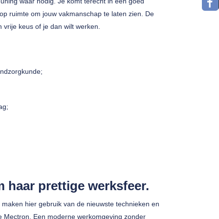
euning waar nodig. Je komt terecht in een goed
lop ruimte om jouw vakmanschap te laten zien. De
vrije keus of je dan wilt werken.
ondzorgkunde;
ag;
 haar prettige werksfeer.
Ze maken hier gebruik van de nieuwste technieken en
 de Mectron. Een moderne werkomgeving zonder