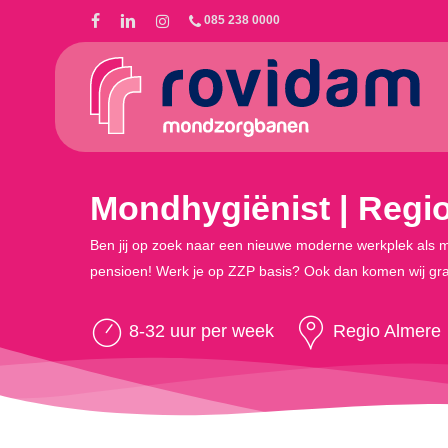
Skip
085 238 0000
to
main
content
Mondhygiënist | Regi
Ben jij op zoek naar een nieuwe moderne werkplek als mo
pensioen! Werk je op ZZP basis? Ook dan komen wij graa
8-32 uur per week
Regio Almere