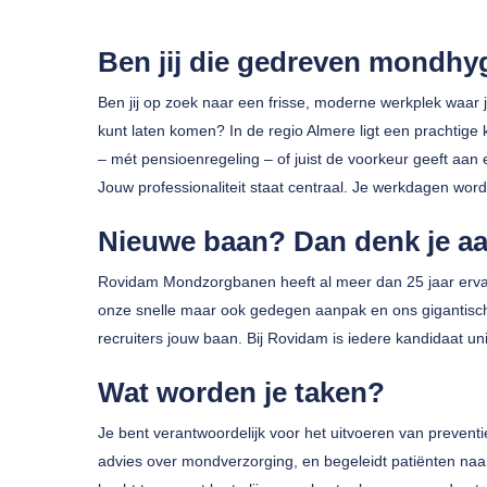
Ben jij die gedreven mondhy
Ben jij op zoek naar een frisse, moderne werkplek waar j
kunt laten komen? In de regio Almere ligt een prachtige ka
– mét pensioenregeling – of juist de voorkeur geeft aan 
Jouw professionaliteit staat centraal. Je werkdagen 
Druk op enter om te zoeken of ESC om te sluiten
Nieuwe baan? Dan denk je a
Rovidam Mondzorgbanen heeft al meer dan 25 jaar erva
onze snelle maar ook gedegen aanpak en ons gigantische
recruiters jouw baan. Bij Rovidam is iedere kandidaat un
Wat worden je taken?
Je bent verantwoordelijk voor het uitvoeren van preven
advies over mondverzorging, en begeleidt patiënten na