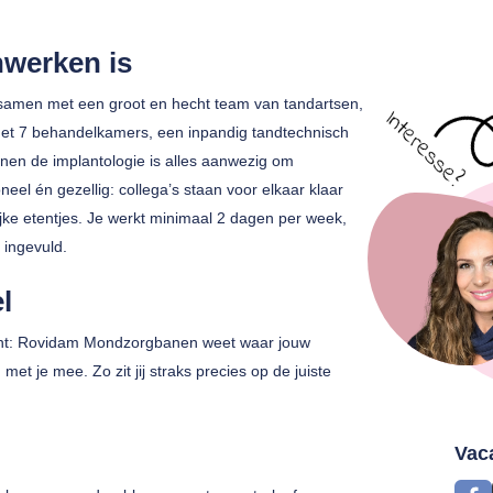
nwerken is
e samen met een groot en hecht team van tandartsen,
 Met 7 behandelkamers, een inpandig tandtechnisch
nen de implantologie is alles aanwezig om
el én gezellig: collega’s staan voor elkaar klaar
ijke etentjes. Je werkt minimaal 2 dagen per week,
 ingevuld.
l
 bent: Rovidam Mondzorgbanen weet waar jouw
t je mee. Zo zit jij straks precies op de juiste
Vac