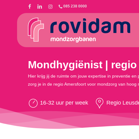
Skip
085 238 0000
to
main
content
Mondhygiënist | regio
Hier krijg jij de ruimte om jouw expertise in preventie
zorg je in de regio Amersfoort voor mondzorg van hoog 
16-32 uur per week
Regio Leusd