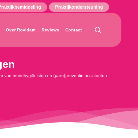
Praktijkbemiddeling
Praktijkondersteuning
search
Over Rovidam
Reviews
Contact
gen
team van mondhygiënisten en (paro)preventie assistenten