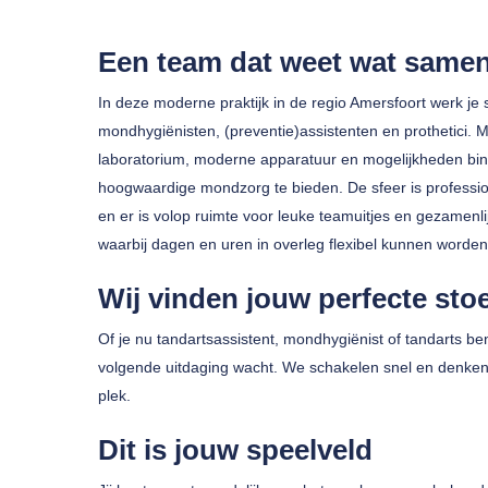
Een team dat weet wat same
In deze moderne praktijk in de regio Amersfoort werk j
mondhygiënisten, (preventie)assistenten en prothetici.
laboratorium, moderne apparatuur en mogelijkheden bin
hoogwaardige mondzorg te bieden. De sfeer is professione
Druk op enter om te zoeken of ESC om te sluiten
en er is volop ruimte voor leuke teamuitjes en gezamenl
waarbij dagen en uren in overleg flexibel kunnen worden
Wij vinden jouw perfecte stoe
Of je nu tandartsassistent, mondhygiënist of tandarts
volgende uitdaging wacht. We schakelen snel en denken me
plek.
Dit is jouw speelveld