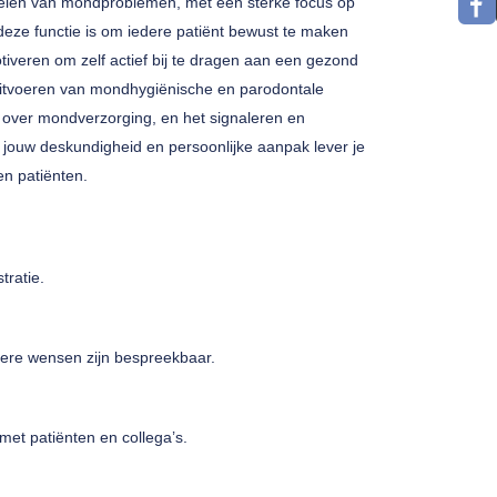
delen van mondproblemen, met een sterke focus op
 deze functie is om iedere patiënt bewust te maken
veren om zelf actief bij te dragen aan een gezond
 uitvoeren van mondhygiënische en parodontale
s over mondverzorging, en het signaleren en
jouw deskundigheid en persoonlijke aanpak lever je
n patiënten.
tratie.
ere wensen zijn bespreekbaar.
met patiënten en collega’s.