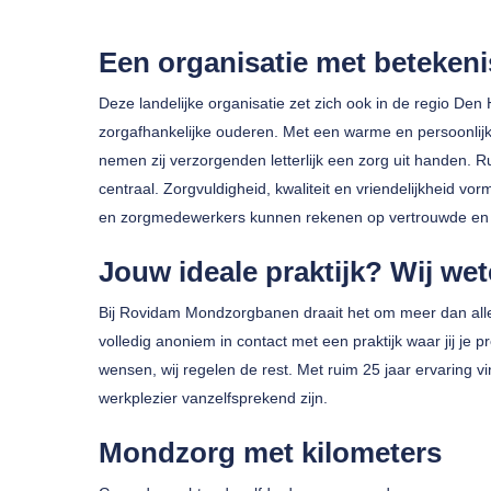
Een organisatie met betekeni
Deze landelijke organisatie zet zich ook in de regio Den 
zorgafhankelijke ouderen. Met een warme en persoonlijk
nemen zij verzorgenden letterlijk een zorg uit handen. R
centraal. Zorgvuldigheid, kwaliteit en vriendelijkheid vo
Druk op enter om te zoeken of ESC om te sluiten
en zorgmedewerkers kunnen rekenen op vertrouwde en
Jouw ideale praktijk? Wij wet
Bij Rovidam Mondzorgbanen draait het om meer dan alle
volledig anoniem in contact met een praktijk waar jij je pr
wensen, wij regelen de rest. Met ruim 25 jaar ervaring 
werkplezier vanzelfsprekend zijn.
Mondzorg met kilometers