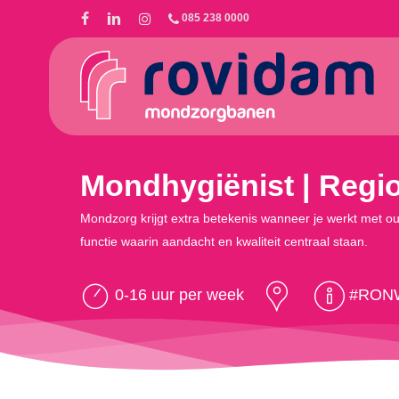
Skip
085 238 0000
to
main
content
Mondhygiënist | Regi
Mondzorg krijgt extra betekenis wanneer je werkt met ou
functie waarin aandacht en kwaliteit centraal staan.
0-16 uur per week
#RON