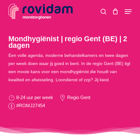
Skip
Menu
to
search
main
content
Mondhygiënist | regio Gent (BE) | 2
dagen
Een volle agenda, moderne behandelkamers en twee dagen
per week doen waar jij goed in bent. In de regio Gent (BE) ligt
een mooie kans voor een mondhygiënist die houdt van
kwaliteit en afwisseling. Loondienst of zzp? Jij kiest.
8-24 uur per week
Regio Gent
#ROMJ27454