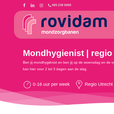
Skip
085 238 0000
to
main
content
Mondhygienist | regio 
Ben jij mondhygiënist en ben jij op de woensdag en de vri
kan hier voor 2 tot 3 dagen aan de slag.
0-16 uur per week
Regio Utrecht