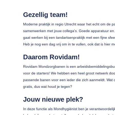
Gezellig team!
Moderne praktijk in regio Utrecht waar het echt om de pati
samenwerken met jouw collega's. Goede apparatuur en A-
gaat werken bij een tandartsenpraktijk met een fijne sf
Druk op enter om te zoeken of ESC om te sluiten
Heb je nog een dag vrij om in te vullen, ook dat is hier 
Daarom Rovidam!
Rovidam Mondzorgbanen is een arbeidsbemiddelingsbure
voor de starters! We hebben een heel groot netwerk doo
passende banen voor een ieder die zich aanmeldt. Wat 
gratis, dus wat houd je tegen?
Jouw nieuwe plek?
In deze functie als Mondhygiënist ben je verantwoordeli