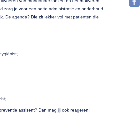
t uitvoeren van mondonderzoeken en het motiveren
d zorg je voor een nette administratie en onderhoud
k. De agenda? Die zit lekker vol met patiënten die
hygiënist;
cht;
preventie assisent? Dan mag jij ook reageren!