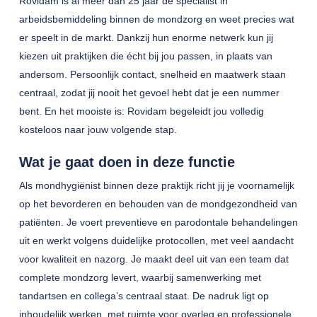
Rovidam is al meer dan 25 jaar dé specialist in
arbeidsbemiddeling binnen de mondzorg en weet precies wat
er speelt in de markt. Dankzij hun enorme netwerk kun jij
kiezen uit praktijken die écht bij jou passen, in plaats van
andersom. Persoonlijk contact, snelheid en maatwerk staan
centraal, zodat jij nooit het gevoel hebt dat je een nummer
bent. En het mooiste is: Rovidam begeleidt jou volledig
kosteloos naar jouw volgende stap.
Wat je gaat doen in deze functie
Als mondhygiënist binnen deze praktijk richt jij je voornamelijk
op het bevorderen en behouden van de mondgezondheid van
patiënten. Je voert preventieve en parodontale behandelingen
uit en werkt volgens duidelijke protocollen, met veel aandacht
voor kwaliteit en nazorg. Je maakt deel uit van een team dat
complete mondzorg levert, waarbij samenwerking met
tandartsen en collega’s centraal staat. De nadruk ligt op
inhoudelijk werken, met ruimte voor overleg en professionele