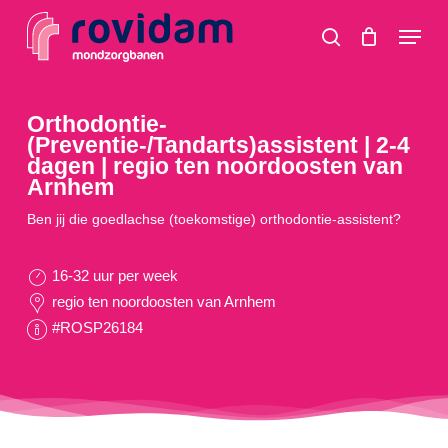
Skip
Menu
to
search
main
content
Orthodontie-
(Preventie-/Tandarts)assistent | 2-4
dagen | regio ten noordoosten van
Arnhem
Ben jij die goedlachse (toekomstige) orthodontie-assistent?
16-32 uur per week
regio ten noordoosten van Arnhem
#ROSP26184