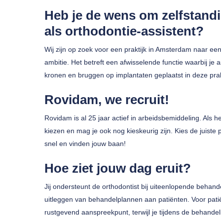
Heb je de wens om zelfstandi
als orthodontie-assistent?
Wij zijn op zoek voor een praktijk in Amsterdam naar een
ambitie. Het betreft een afwisselende functie waarbij je
kronen en bruggen op implantaten geplaatst in deze prak
Rovidam, we recruit!
Druk op enter om te zoeken of ESC om te sluiten
Rovidam is al 25 jaar actief in arbeidsbemiddeling. Als
kiezen en mag je ook nog kieskeurig zijn. Kies de juiste
snel en vinden jouw baan!
Hoe ziet jouw dag eruit?
Jij ondersteunt de orthodontist bij uiteenlopende behand
uitleggen van behandelplannen aan patiënten. Voor pat
rustgevend aanspreekpunt, terwijl je tijdens de behand