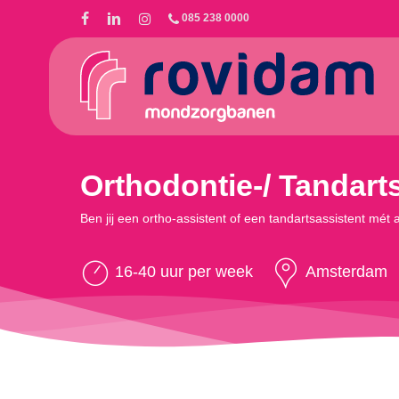
Skip
085 238 0000
to
main
content
Orthodontie-/ Tandart
Ben jij een ortho-assistent of een tandartsassistent mét
16-40 uur per week
Amsterdam