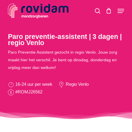
Skip
Menu
to
search
main
content
Paro preventie-assistent | 3 dagen |
regio Venlo
Paro Preventie Assistent gezocht in regio Venlo. Jouw zorg
maakt hier het verschil. Je bent op dinsdag, donderdag en
vrijdag meer dan welkom!
16-24 uur per week
Regio Venlo
#ROMJ26562