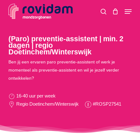
Skip
Menu
to
search
main
content
(Paro) preventie-assistent | min. 2
dagen | regio
Doetinchem/Winterswijk
Ben jij een ervaren paro preventie-assistent of werk je
momenteel als preventie-assistent en wil je jezelf verder
ontwikkelen?
16-40 uur per week
Regio Doetinchem/Winterswijk
#ROSP27541