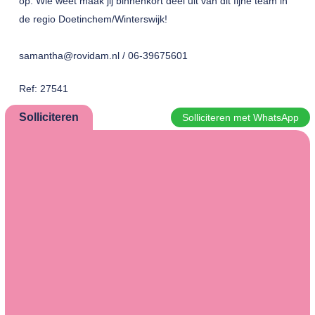
op. Wie weet maak jij binnenkort deel uit van dit fijne team in
de regio Doetinchem/Winterswijk!
samantha@rovidam.nl / 06-39675601
Ref: 27541
Solliciteren
Solliciteren met WhatsApp