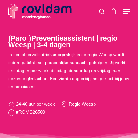
Skip
Menu
to
search
main
content
(Paro-)Preventieassistent | regio
Weesp | 3-4 dagen
In een sfeervolle driekamerpraktijk in de regio Weesp wordt
iedere patiënt met persoonlijke aandacht geholpen. Jij werkt
drie dagen per week, dinsdag, donderdag en vrijdag, aan
gezonde glimlachen. Een vierde dag erbij past perfect bij jouw
enthousiasme.
24-40 uur per week
Regio Weesp
#ROMS26500