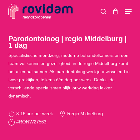
Skip
Menu
to
search
main
content
Parodontoloog | regio Middelburg |
1 dag
Specialistische mondzorg, moderne behandelkamers en een
team vol kennis en gezelligheid: in de regio Middelburg komt
het allemaal samen. Als parodontoloog werk je afwisselend in
twee praktijken, telkens één dag per week. Dankzij de
verschillende specialismen blijft jouw werkdag lekker
dynamisch.
8-16 uur per week
Regio Middelburg
#RONW27563