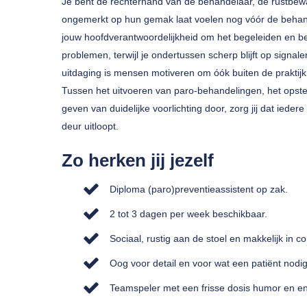
Je bent de rechterhand van de behandelaar, de rustbew
ongemerkt op hun gemak laat voelen nog vóór de behande
jouw hoofdverantwoordelijkheid om het begeleiden en b
problemen, terwijl je ondertussen scherp blijft op signa
uitdaging is mensen motiveren om óók buiten de praktij
Tussen het uitvoeren van paro-behandelingen, het opst
geven van duidelijke voorlichting door, zorg jij dat iede
deur uitloopt.
Zo herken jij jezelf
Diploma (paro)preventieassistent op zak.
2 tot 3 dagen per week beschikbaar.
Sociaal, rustig aan de stoel en makkelijk in co
Oog voor detail en voor wat een patiënt nodig
Teamspeler met een frisse dosis humor en e