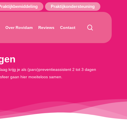
Praktijkbemiddeling
Praktijkondersteuning
search
Over Rovidam
Reviews
Contact
agen
ag krijg je als (paro)preventieassistent 2 tot 3 dagen
ksfeer gaan hier moeiteloos samen.