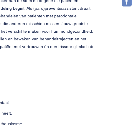
aker aan de stoel en degene die patiënten
ling begint. Als (paro)preventieassistent draait
ehandelen van patiënten met parodontale
len die anderen misschien missen. Jouw grootste
k het verschil te maken voor hun mondgezondheid.
ellen en bewaken van behandeltrajecten en het
re patiënt met vertrouwen én een frissere glimlach de
ntact.
 heeft.
nthousiasme.