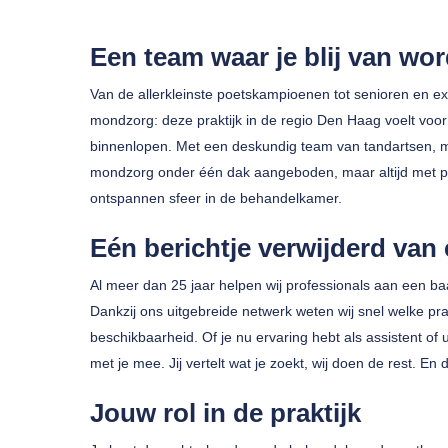
Een team waar je blij van wor
Van de allerkleinste poetskampioenen tot senioren en e
mondzorg: deze praktijk in de regio Den Haag voelt voor
binnenlopen. Met een deskundig team van tandartsen, m
mondzorg onder één dak aangeboden, maar altijd met per
Druk op enter om te zoeken of ESC om te sluiten
ontspannen sfeer in de behandelkamer.
Eén berichtje verwijderd van
Al meer dan 25 jaar helpen wij professionals aan een b
Dankzij ons uitgebreide netwerk weten wij snel welke pr
beschikbaarheid. Of je nu ervaring hebt als assistent of 
met je mee. Jij vertelt wat je zoekt, wij doen de rest. En 
Jouw rol in de praktijk