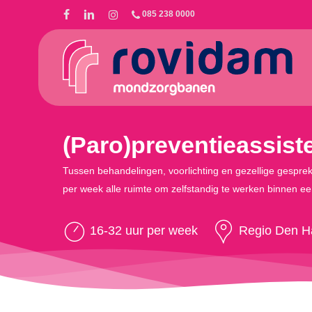
Skip
085 238 0000
to
main
content
(Paro)preventieassiste
Tussen behandelingen, voorlichting en gezellige gesprekk
per week alle ruimte om zelfstandig te werken binnen 
16-32 uur per week
Regio Den H