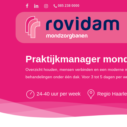
Skip
085 238 0000
to
main
content
Praktijkmanager mondz
Overzicht houden, mensen verbinden en een moderne mondzor
behandelingen onder één dak. Voor 3 tot 5 dagen per week
24-40 uur per week
Regio Haarl