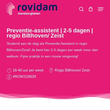
Skip
Menu
to
search
main
content
Preventie-assistent | 2-5 dagen |
regio Bilthoven/ Zeist
Stralend aan de slag als Preventie Assistent in regio
Bilthoven/Zeist! Je bent hier 2-5 dagen per week meer dan
welkom. Fijne praktijk in een mooie omgeving!
16-40 uur per week
Regio Bilthoven/ Zeist
#ROMS26639