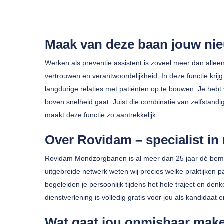
Maak van deze baan jouw ni
Werken als preventie assistent is zoveel meer dan alle
vertrouwen en verantwoordelijkheid. In deze functie krij
langdurige relaties met patiënten op te bouwen. Je hebt vo
boven snelheid gaat. Juist die combinatie van zelfstandi
Druk op enter om te zoeken of ESC om te sluiten
maakt deze functie zo aantrekkelijk.
Over Rovidam – specialist 
Rovidam Mondzorgbanen is al meer dan 25 jaar dé bemi
uitgebreide netwerk weten wij precies welke praktijken p
begeleiden je persoonlijk tijdens het hele traject en d
dienstverlening is volledig gratis voor jou als kandidaat
Wat gaat jou onmisbaar mak