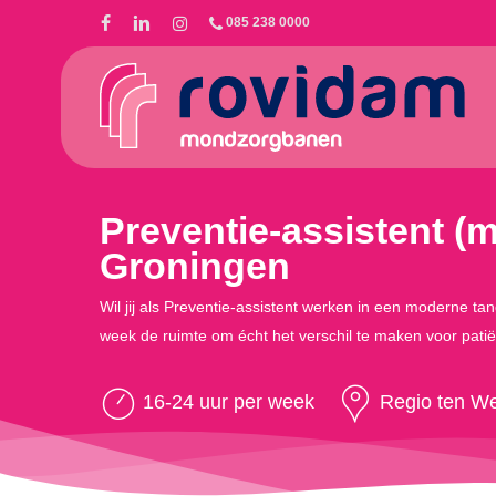
Skip
085 238 0000
to
main
content
Preventie-assistent (
Groningen
Wil jij als Preventie-assistent werken in een moderne tan
week de ruimte om écht het verschil te maken voor pat
16-24 uur per week
Regio ten W