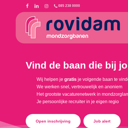
Skip
085 238 0000
to
main
content
Vind de baan die bij j
Wij helpen je
gratis
je volgende baan te vind
We werken snel, vertrouwelijk en anoniem
Het grootste vacaturenetwerk in mondzorgla
Je persoonlijke recruiter in je eigen regio
Open inschrijving
Job alert