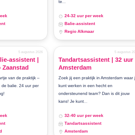
te...
week
24-32 uur per week
ent
Balie-assistent
Regio Alkmaar
5 augustus 2026
5 augustus 2
lie-assistent |
Tandartsassistent | 32 uur 
o Zaanstad
Amsterdam
artje van de praktijk –
Zoek jij een praktijk in Amsterdam waar 
 de balie. 24 uur per
kunt werken in een hecht en
ng!
ondersteunend team? Dan is dit jouw
kans! Je kunt...
week
32-40 uur per week
ent
Tandartsassistent
d
Amsterdam