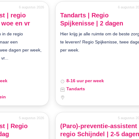
6 augustus 2026
6 augustus 2
t | regio
Tandarts | Regio
 woe en vr
Spijkenisse | 2 dagen
 in de regio
Hier krijg je alle ruimte om de beste zor
t naar een
te leveren! Regio Spijkenisse, twee dag
twee dagen per week,
per week.
vr...
week
8-16 uur per week
Tandarts
ein
5 augustus 2026
5 augustus 2
t | Regio
(Paro)-preventie-assistent 
jdag
regio Schijndel | 2-5 dage