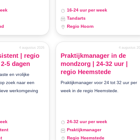
week
16-24 uur per week
Tandarts
nd
Regio Hoorn
4 augustus 2026
4 augustus 2
istent | regio
Praktijkmanager in de
 2-5 dagen
mondzorg | 24-32 uur |
regio Heemstede
aste en vrolijke
 op zoek naar een
Praktijkmanager voor 24 tot 32 uur per
tieve werkomgeving
week in de regio Heemstede.
week
24-32 uur per week
tent
Praktijkmanager
t
Regio Heemstede