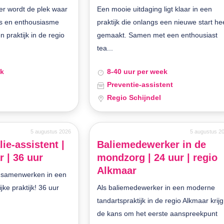
r wordt de plek waar
Een mooie uitdaging ligt klaar in een
is en enthousiasme
praktijk die onlangs een nieuwe start he
praktijk in de regio
gemaakt. Samen met een enthousiast
tea...
ek
8-40 uur per week
Preventie-assistent
Regio Schijndel
5 augustus 2026
5 augustus 2
lie-assistent |
Baliemedewerker in de
 | 36 uur
mondzorg | 24 uur | regio
Alkmaar
n samenwerken in een
ke praktijk! 36 uur
Als baliemedewerker in een moderne
tandartspraktijk in de regio Alkmaar krijg 
de kans om het eerste aanspreekpunt