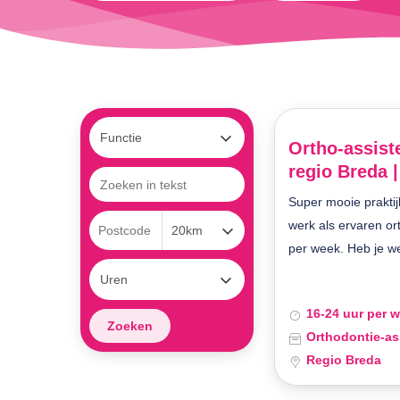
Ortho-assiste
regio Breda 
Super mooie praktij
werk als ervaren or
per week. Heb je wel
16-24 uur per 
Orthodontie-as
Druk op enter om te zoeken of ESC om te sluiten
Regio Breda