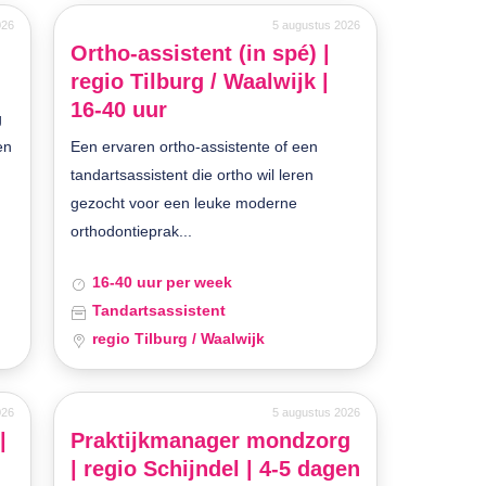
026
5 augustus 2026
Ortho-assistent (in spé) |
regio Tilburg / Waalwijk |
16-40 uur
g
en
Een ervaren ortho-assistente of een
tandartsassistent die ortho wil leren
gezocht voor een leuke moderne
orthodontieprak...
16-40 uur per week
Tandartsassistent
regio Tilburg / Waalwijk
026
5 augustus 2026
|
Praktijkmanager mondzorg
n
| regio Schijndel | 4-5 dagen