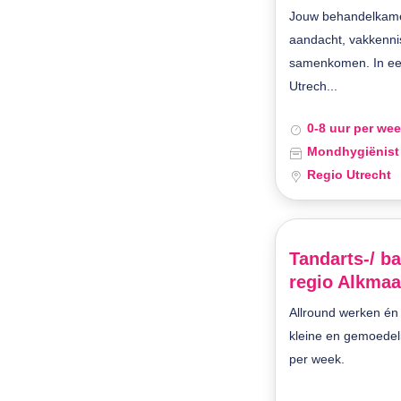
Jouw behandelkame
aandacht, vakkenn
samenkomen. In een 
Utrech...
0-8 uur per we
Mondhygiënist
Regio Utrecht
Tandarts-/ ba
regio Alkmaar
Allround werken é
kleine en gemoedelij
per week.