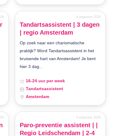
026
4 augustus 2026
r
Tandartsassistent | 3 dagen
| regio Amsterdam
Op zoek naar een charismatische
praktijk? Word Tandartsassistent in het
bruisende hart van Amsterdam! Je bent
hier 3 dag...
16-24 uur per week
Tandartsassistent
Amsterdam
026
4 augustus 2026
n
Paro-preventie assistent | |
Regio Leidschendam | 2-4