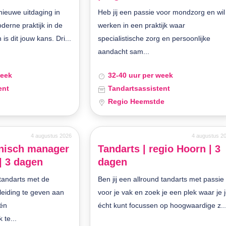
 nieuwe uitdaging in
Heb jij een passie voor mondzorg en wil
derne praktijk in de
werken in een praktijk waar
s dit jouw kans. Dri...
specialistische zorg en persoonlijke
aandacht sam...
week
32-40 uur per week
ent
Tandartsassistent
Regio Heemstde
4 augustus 2026
4 augustus 2
inisch manager
Tandarts | regio Hoorn | 3
| 3 dagen
dagen
 tandarts met de
Ben jij een allround tandarts met passie
 leiding te geven aan
voor je vak en zoek je een plek waar je 
én
écht kunt focussen op hoogwaardige z..
 te...