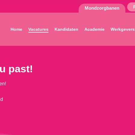
Mondzorgbanen
Home
Vacatures
Kandidaten
Academie
Werkgevers
ou past!
en!
nd