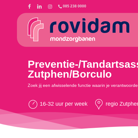
Skip
085 238 0000
to
main
content
Preventie-/Tandartsass
Zutphen/Borculo
Zoek jij een afwisselende functie waarin je verantwoordel
16-32 uur per week
regio Zutphe