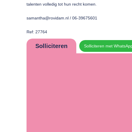
talenten volledig tot hun recht komen.
samantha@rovidam.nl / 06-39675601
Ref: 27764
Solliciteren
Solliciteren met WhatsAp