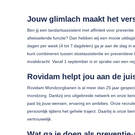
Jouw glimlach maakt het vers
Ben jij een tandartsassistent met affiniteit voor preventie
afwisselende functie? Dan hebben wij een mooie uitdagin
dagen per week (4 tot 7 dagdelen) ga je aan de slag in 
kunt combineren tussen stoelassistentie en preventieve 
invalskracht. Vanaf 1 september is er sprake van een regu
Druk op enter om te zoeken of ESC om te sluiten
Rovidam helpt jou aan de jui
Rovidam Mondzorgbanen is al meer dan 25 jaar gespecia
mondzorg. Dankzij ons uitgebreide netwerk en onze kenni
past bij jouw wensen, ervaring en ambities. Onze recrui
persoonlijk tijdens het gehele traject. Daarbij is onze bem
vertrouwelijk.
Wat ga je doen als preventie-