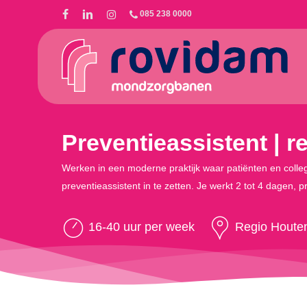
Skip
085 238 0000
to
main
content
Preventieassistent | r
Werken in een moderne praktijk waar patiënten en collega
preventieassistent in te zetten. Je werkt 2 tot 4 dagen, pr
16-40 uur per week
Regio Houte