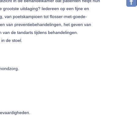
 gezicht in de behandelkamer dat patiënten helpt hun
 grootste uitdaging? Iedereen op een fijne en
g, van poetskampioen tot flosser-met-goede-
ren van preventiebehandelingen, het geven van
en van de tandarts tijdens behandelingen.
in de stoel.
 mondzorg.
ievaardigheden.