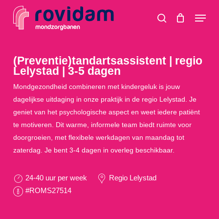
Skip
Menu
to
search
main
content
(Preventie)tandartsassistent | regio
Lelystad | 3-5 dagen
Mondgezondheid combineren met kindergeluk is jouw
dagelijkse uitdaging in onze praktijk in de regio Lelystad. Je
geniet van het psychologische aspect en weet iedere patiënt
te motiveren. Dit warme, informele team biedt ruimte voor
doorgroeien, met flexibele werkdagen van maandag tot
zaterdag. Je bent 3-4 dagen in overleg beschikbaar.
24-40 uur per week
Regio Lelystad
#ROMS27514