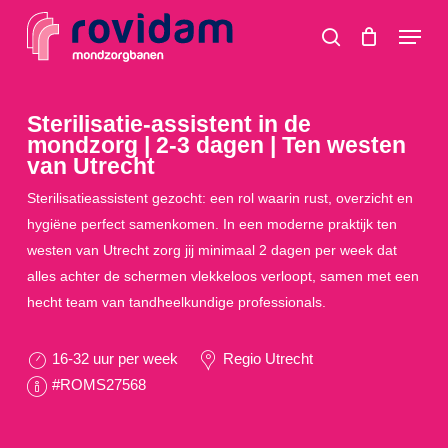
Skip
Menu
to
search
main
content
Sterilisatie-assistent in de
mondzorg | 2-3 dagen | Ten westen
van Utrecht
Sterilisatieassistent gezocht: een rol waarin rust, overzicht en
hygiëne perfect samenkomen. In een moderne praktijk ten
westen van Utrecht zorg jij minimaal 2 dagen per week dat
alles achter de schermen vlekkeloos verloopt, samen met een
hecht team van tandheelkundige professionals.
16-32 uur per week
Regio Utrecht
#ROMS27568