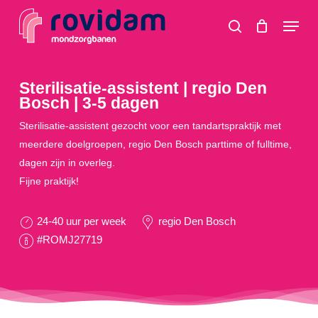
Skip
Menu
to
search
main
content
Sterilisatie-assistent | regio Den
Bosch | 3-5 dagen
Sterilisatie-assistent gezocht voor een tandartspraktijk met
meerdere doelgroepen, regio Den Bosch parttime of fulltime,
dagen zijn in overleg.
Fijne praktijk!
24-40 uur per week
regio Den Bosch
#ROMJ27719