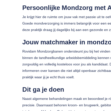
Persoonlijke Mondzorg met 
Je krijgt hier de ruimte om jouw vak met passie uit te oe
Goede mondverzorging is immers belangrijk voor een eer
deze praktijk draag jij dagelijks bij aan een gezonde en 
Jouw matchmaker in mondz
Druk op enter om te zoeken of ESC om te sluiten
Rovidam Mondzorgbanen ondersteunt jou bij het vinden 
binnen de tandheelkundige arbeidsbemiddeling kennen wij
zorgvuldig en volledig kosteloos voor jou als kandidaat.
informeren over kansen die niet altijd openbaar zichtbaar 
praktijk waar jij je echt thuis voelt.
Dit ga je doen
Naast algemene behandelingen maak en beoordeel je rön
precisie. Daarnaast behoren kroon- en brugwerk, gebits