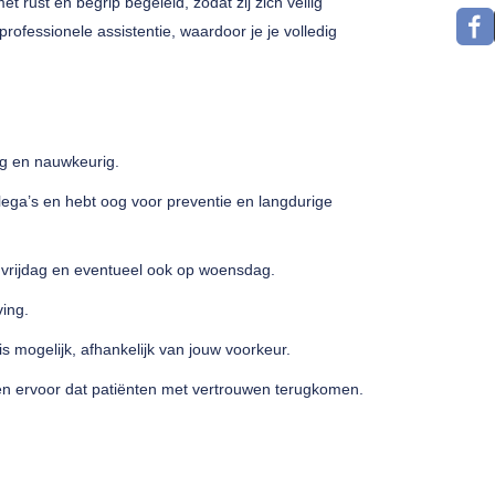
 rust en begrip begeleid, zodat zij zich veilig
rofessionele assistentie, waardoor je je volledig
ig en nauwkeurig.
lega’s en hebt oog voor preventie en langdurige
vrijdag en eventueel ook op woensdag.
ving.
s mogelijk, afhankelijk van jouw voorkeur.
gen ervoor dat patiënten met vertrouwen terugkomen.