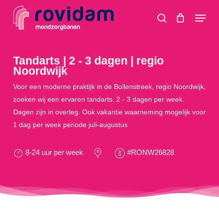
Skip
Menu
to
search
main
content
Tandarts | 2 - 3 dagen | regio
Noordwijk
Voor een moderne praktijk in de Bollenstreek, regio Noordwijk,
zoeken wij een ervaren tandarts. 2 - 3 dagen per week.
Dagen zijn in overleg. Ook vakantie waarneming mogelijk voor
1 dag per week periode juli-augustus
8-24 uur per week
#RONW26828