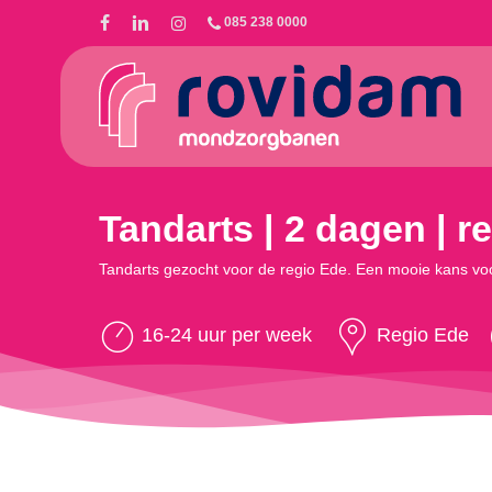
Skip
085 238 0000
to
main
content
Tandarts | 2 dagen | r
Tandarts gezocht voor de regio Ede. Een mooie kans voo
16-24 uur per week
Regio Ede