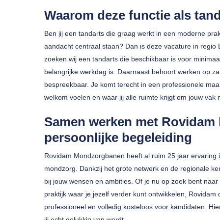
Waarom deze functie als tand
Ben jij een tandarts die graag werkt in een moderne prak
aandacht centraal staan? Dan is deze vacature in regio 
zoeken wij een tandarts die beschikbaar is voor minimaa
belangrijke werkdag is. Daarnaast behoort werken op za
bespreekbaar. Je komt terecht in een professionele maa
welkom voelen en waar jij alle ruimte krijgt om jouw vak 
Druk op enter om te zoeken of ESC om te sluiten
Samen werken met Rovidam 
persoonlijke begeleiding
Rovidam Mondzorgbanen heeft al ruim 25 jaar ervaring 
mondzorg. Dankzij het grote netwerk en de regionale kenn
bij jouw wensen en ambities. Of je nu op zoek bent naar
praktijk waar je jezelf verder kunt ontwikkelen, Rovidam 
professioneel en volledig kosteloos voor kandidaten. Hi
jij echt gelukkig van wordt.