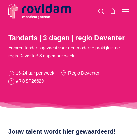
Skip
Menu
to
search
main
content
Tandarts | 3 dagen | regio Deventer
Ervaren tandarts gezocht voor een moderne praktijk in de
regio Deventer! 3 dagen per week
16-24 uur per week
Regio Deventer
#ROSP26629
Jouw talent wordt hier gewaardeerd!