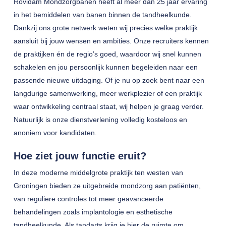
Rovidam Mondzorgbanen heeft al meer dan 25 jaar ervaring
in het bemiddelen van banen binnen de tandheelkunde.
Dankzij ons grote netwerk weten wij precies welke praktijk
aansluit bij jouw wensen en ambities. Onze recruiters kennen
de praktijken én de regio’s goed, waardoor wij snel kunnen
schakelen en jou persoonlijk kunnen begeleiden naar een
passende nieuwe uitdaging. Of je nu op zoek bent naar een
langdurige samenwerking, meer werkplezier of een praktijk
waar ontwikkeling centraal staat, wij helpen je graag verder.
Natuurlijk is onze dienstverlening volledig kosteloos en
anoniem voor kandidaten.
Hoe ziet jouw functie eruit?
In deze moderne middelgrote praktijk ten westen van
Groningen bieden ze uitgebreide mondzorg aan patiënten,
van reguliere controles tot meer geavanceerde
behandelingen zoals implantologie en esthetische
tandheelkunde. Als tandarts krijg je hier de ruimte om