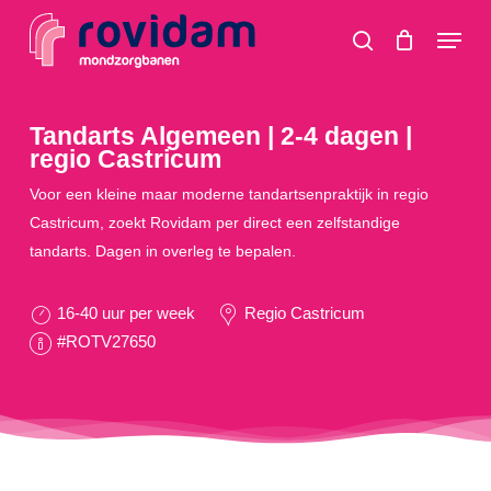
Skip
Menu
to
search
main
content
Tandarts Algemeen | 2-4 dagen |
regio Castricum
Voor een kleine maar moderne tandartsenpraktijk in regio
Castricum, zoekt Rovidam per direct een zelfstandige
tandarts. Dagen in overleg te bepalen.
16-40 uur per week
Regio Castricum
#ROTV27650