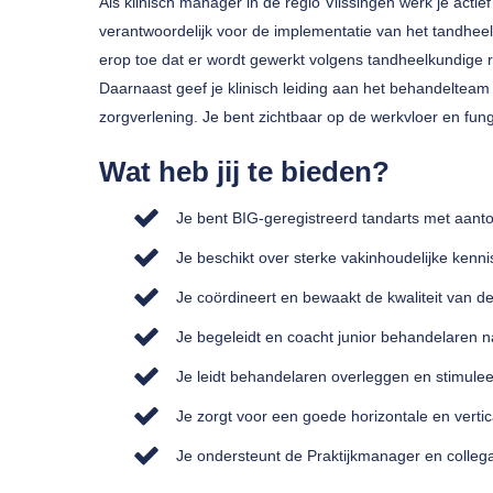
Als klinisch manager in de regio Vlissingen werk je actie
verantwoordelijk voor de implementatie van het tandheelk
erop toe dat er wordt gewerkt volgens tandheelkundige ric
Daarnaast geef je klinisch leiding aan het behandelteam 
zorgverlening. Je bent zichtbaar op de werkvloer en fung
Wat heb jij te bieden?
Je bent BIG-geregistreerd tandarts met aanto
Je beschikt over sterke vakinhoudelijke kenni
Je coördineert en bewaakt de kwaliteit van d
Je begeleidt en coacht junior behandelaren 
Je leidt behandelaren overleggen en stimuleer
Je zorgt voor een goede horizontale en vertic
Je ondersteunt de Praktijkmanager en collega