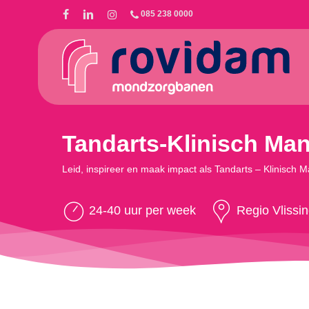
Skip
085 238 0000
to
main
content
Tandarts-Klinisch Mana
Leid, inspireer en maak impact als Tandarts – Klinisch 
24-40 uur per week
Regio Vlissi