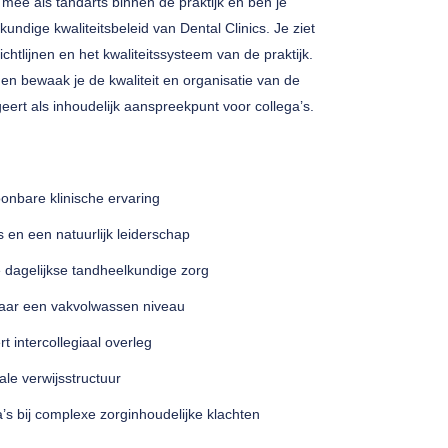
f mee als tandarts binnen de praktijk en ben je
undige kwaliteitsbeleid van Dental Clinics. Je ziet
htlijnen en het kwaliteitssysteem van de praktijk.
en bewaak je de kwaliteit en organisatie van de
eert als inhoudelijk aanspreekpunt voor collega’s.
onbare klinische ervaring
s en een natuurlijk leiderschap
e dagelijkse tandheelkundige zorg
naar een vakvolwassen niveau
t intercollegiaal overleg
ale verwijsstructuur
’s bij complexe zorginhoudelijke klachten