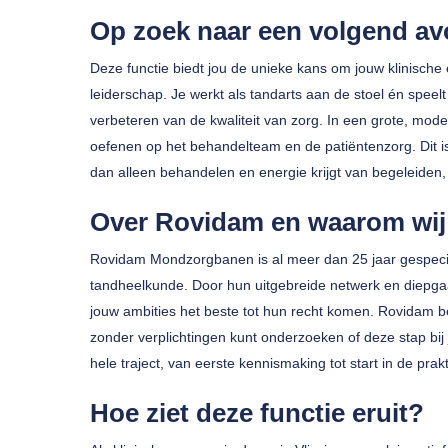
Op zoek naar een volgend a
Deze functie biedt jou de unieke kans om jouw klinische
leiderschap. Je werkt als tandarts aan de stoel én speelt 
verbeteren van de kwaliteit van zorg. In een grote, modern
oefenen op het behandelteam en de patiëntenzorg. Dit is 
dan alleen behandelen en energie krijgt van begeleiden,
Druk op enter om te zoeken of ESC om te sluiten
Over Rovidam en waarom wij 
Rovidam Mondzorgbanen is al meer dan 25 jaar gespecia
tandheelkunde. Door hun uitgebreide netwerk en diepgaa
jouw ambities het beste tot hun recht komen. Rovidam be
zonder verplichtingen kunt onderzoeken of deze stap bij 
hele traject, van eerste kennismaking tot start in de prakt
Hoe ziet deze functie eruit?