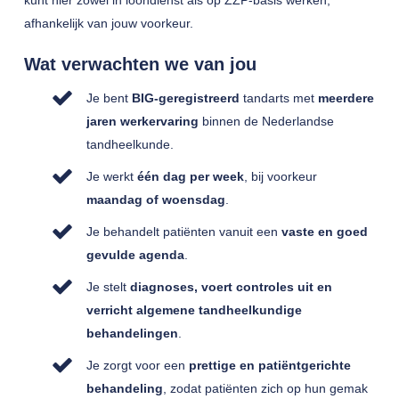
kunt hier zowel in loondienst als op ZZP-basis werken,
afhankelijk van jouw voorkeur.
Wat verwachten we van jou
Je bent
BIG-geregistreerd
tandarts met
meerdere
jaren werkervaring
binnen de Nederlandse
tandheelkunde.
Je werkt
één dag per week
, bij voorkeur
maandag of woensdag
.
Je behandelt patiënten vanuit een
vaste en goed
gevulde agenda
.
Je stelt
diagnoses, voert controles uit en
verricht algemene tandheelkundige
behandelingen
.
Je zorgt voor een
prettige en patiëntgerichte
behandeling
, zodat patiënten zich op hun gemak