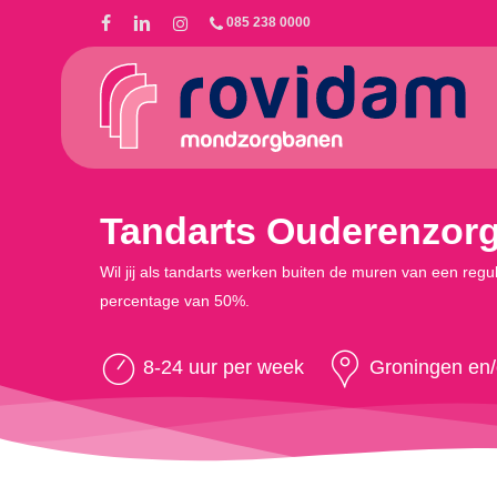
Skip
085 238 0000
to
main
content
Tandarts Ouderenzorg 
Wil jij als tandarts werken buiten de muren van een regul
percentage van 50%.
8-24 uur per week
Groningen en/