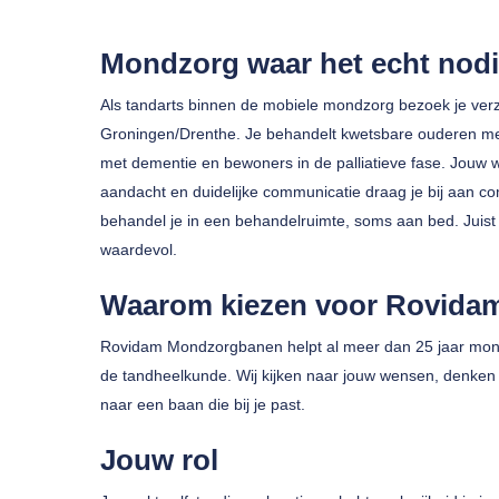
Mondzorg waar het echt nodi
Als tandarts binnen de mobiele mondzorg bezoek je verz
Groningen/Drenthe. Je behandelt kwetsbare ouderen me
met dementie en bewoners in de palliatieve fase. Jouw 
aandacht en duidelijke communicatie draag je bij aan co
behandel je in een behandelruimte, soms aan bed. Juist 
waardevol.
Druk op enter om te zoeken of ESC om te sluiten
Waarom kiezen voor Rovida
Rovidam Mondzorgbanen helpt al meer dan 25 jaar mond
de tandheelkunde. Wij kijken naar jouw wensen, denken 
naar een baan die bij je past.
Jouw rol