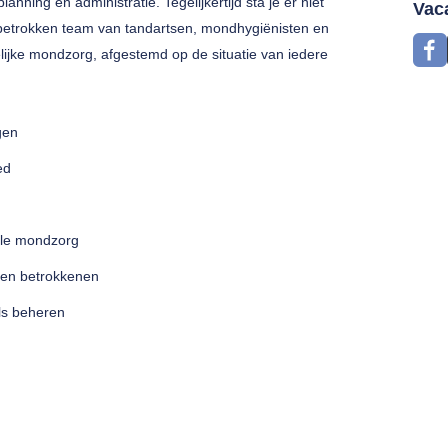
planning en administratie. Tegelijkertijd sta je er niet
Vac
n betrokken team van tandartsen, mondhygiënisten en
lijke mondzorg, afgestemd op de situatie van iedere
gen
ed
ele mondzorg
en betrokkenen
ls beheren