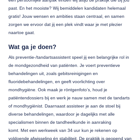
een persoonlijke aanpak vinden wij altijd de praktijk die bij jou
past. En het mooiste? Wij bemiddelen kandidaten helemaal
gratis! Jouw wensen en ambities staan centraal, en samen
zorgen we ervoor dat jij een plek vindt waar je met plezier
naartoe gaat.
Wat ga je doen?
Als preventie-/tandartsassistent speel jij een belangrijke rol in
de mondgezondheid van patiënten. Je voert preventieve
behandelingen uit, zoals gebitsreinigingen en
fluoridebehandelingen, en geeft voorlichting over
mondhygiëne. Ook maak je röntgenfoto’s, houd je
patiëntendossiers bij en werk je nauw samen met de tandarts
of mondhygiënist. Daarnaast assisteer je aan de stoel bij
diverse behandelingen, waardoor je dagelijks met alle
specialismen binnen de tandheelkunde in aanraking
komt. Met een werkweek van 34 uur kun je rekenen op
voldoende afwisseling én stabiliteit. De praktijk is geopend van