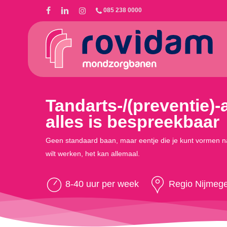
Skip
085 238 0000
to
main
content
Tandarts-/(preventie)-a
alles is bespreekbaar
Geen standaard baan, maar eentje die je kunt vormen naar 
wilt werken, het kan allemaal.
8-40 uur per week
Regio Nijmeg