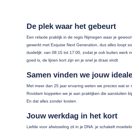
De plek waar het gebeurt
Een relaxte praktijk in de regio Nijmegen waar je gewoo
gewerkt met Exquise Next Generation, dus alles loopt soe
Druk op enter om te zoeken of ESC om te sluiten
duidelijk: van 08:15 tot 17:00, zodat je ook buiten werk
goed is, de lijnen kort zijn en je snel je draai vindt.
Samen vinden we jouw ideale
Met meer dan 25 jaar ervaring weten we precies wat er s
Rovidam koppelen we je aan praktijken die aansluiten bi
En dat alles zonder kosten.
Jouw werkdag in het kort
Liefde voor afwisseling zit in je DNA: je schakelt moeiteloo