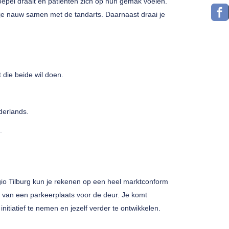
k soepel draait en patiënten zich op hun gemak voelen.
 je nauw samen met de tandarts. Daarnaast draai je
 die beide wil doen.
.
derlands.
.
regio Tilburg kun je rekenen op een heel marktconform
 van een parkeerplaats voor de deur. Je komt
nitiatief te nemen en jezelf verder te ontwikkelen.