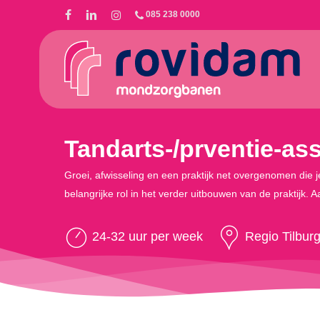
Skip
085 238 0000
to
main
content
Tandarts-/prventie-assi
Groei, afwisseling en een praktijk net overgenomen die je 
belangrijke rol in het verder uitbouwen van de praktijk
24-32 uur per week
Regio Tilbur