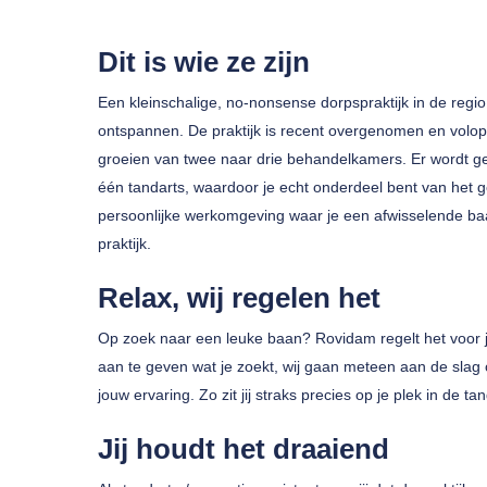
Dit is wie ze zijn
Een kleinschalige, no-nonsense dorpspraktijk in de regio G
ontspannen. De praktijk is recent overgenomen en volop 
groeien van twee naar drie behandelkamers. Er wordt 
Druk op enter om te zoeken of ESC om te sluiten
één tandarts, waardoor je echt onderdeel bent van het 
persoonlijke werkomgeving waar je een afwisselende b
praktijk.
Relax, wij regelen het
Op zoek naar een leuke baan? Rovidam regelt het voor j
aan te geven wat je zoekt, wij gaan meteen aan de slag om
jouw ervaring. Zo zit jij straks precies op je plek in de t
Jij houdt het draaiend