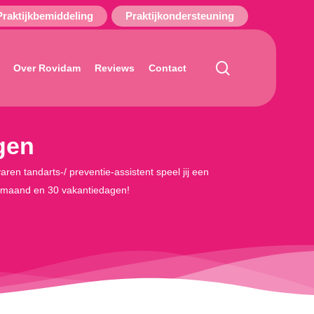
Praktijkbemiddeling
Praktijkondersteuning
search
Over Rovidam
Reviews
Contact
agen
aren tandarts-/ preventie-assistent speel jij een
3e maand en 30 vakantiedagen!