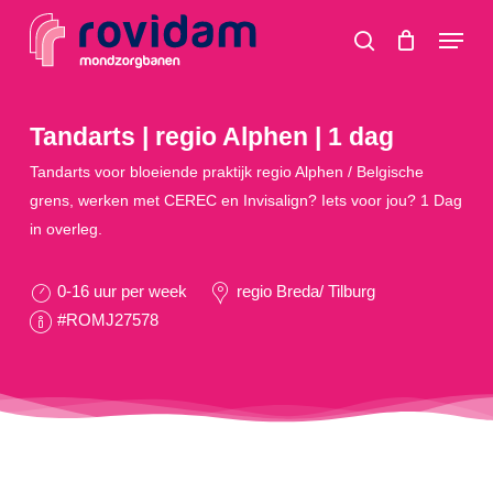
Skip
Menu
to
search
main
content
Tandarts | regio Alphen | 1 dag
Tandarts voor bloeiende praktijk regio Alphen / Belgische
grens, werken met CEREC en Invisalign? Iets voor jou? 1 Dag
in overleg.
0-16 uur per week
regio Breda/ Tilburg
#ROMJ27578