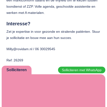
een marktconform salaris en de vrijheid om te kiezen tussen
loondienst of ZZP. Volle agenda, geschoolde assistentie en
werken met A materialen.
Interesse?
Zet je expertise in voor gezonde en stralende patiënten. Stuur
je sollicitatie en bouw mee aan hun succes.
Milly@rovidam.nl / 06 30029545
Ref: 26269
Solliciteren
Solliciteren met WhatsApp