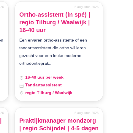
026
5 augustus 2026
Ortho-assistent (in spé) |
regio Tilburg / Waalwijk |
16-40 uur
g
en
Een ervaren ortho-assistente of een
tandartsassistent die ortho wil leren
gezocht voor een leuke moderne
orthodontieprak...
16-40 uur per week
Tandartsassistent
regio Tilburg / Waalwijk
026
5 augustus 2026
|
Praktijkmanager mondzorg
n
| regio Schijndel | 4-5 dagen