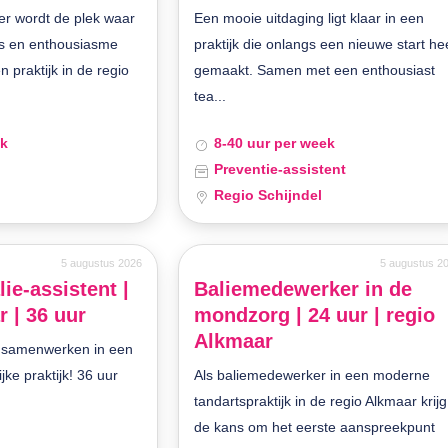
r wordt de plek waar
Een mooie uitdaging ligt klaar in een
is en enthousiasme
praktijk die onlangs een nieuwe start he
praktijk in de regio
gemaakt. Samen met een enthousiast
tea...
ek
8-40 uur per week
Preventie-assistent
Regio Schijndel
5 augustus 2026
5 augustus 2
lie-assistent |
Baliemedewerker in de
 | 36 uur
mondzorg | 24 uur | regio
Alkmaar
n samenwerken in een
ke praktijk! 36 uur
Als baliemedewerker in een moderne
tandartspraktijk in de regio Alkmaar krijg 
de kans om het eerste aanspreekpunt