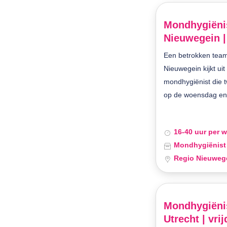
Mondhygiënis
Nieuwegein |
Een betrokken team
Nieuwegein kijkt ui
mondhygiënist die 
op de woensdag en 
16-40 uur per 
Mondhygiënist
Regio Nieuweg
Mondhygiënis
Utrecht | vri