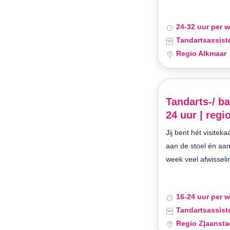
24-32 uur per 
Tandartsassist
Regio Alkmaar
Tandarts-/ ba
24 uur | regi
Jij bent hét visiteka
aan de stoel én aan
week veel afwisseli
16-24 uur per 
Tandartsassist
Regio Z|aansta