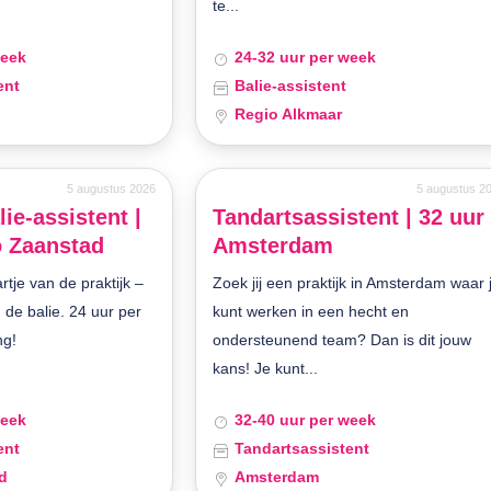
te...
week
24-32 uur per week
ent
Balie-assistent
Regio Alkmaar
5 augustus 2026
5 augustus 2
lie-assistent |
Tandartsassistent | 32 uur 
o Zaanstad
Amsterdam
artje van de praktijk –
Zoek jij een praktijk in Amsterdam waar 
 de balie. 24 uur per
kunt werken in een hecht en
ng!
ondersteunend team? Dan is dit jouw
kans! Je kunt...
week
32-40 uur per week
ent
Tandartsassistent
d
Amsterdam