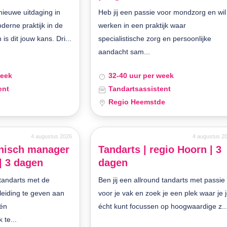
 nieuwe uitdaging in
Heb jij een passie voor mondzorg en wil
derne praktijk in de
werken in een praktijk waar
s dit jouw kans. Dri...
specialistische zorg en persoonlijke
aandacht sam...
week
32-40 uur per week
ent
Tandartsassistent
Regio Heemstde
4 augustus 2026
4 augustus 2
inisch manager
Tandarts | regio Hoorn | 3
| 3 dagen
dagen
 tandarts met de
Ben jij een allround tandarts met passie
 leiding te geven aan
voor je vak en zoek je een plek waar je 
én
écht kunt focussen op hoogwaardige z..
 te...