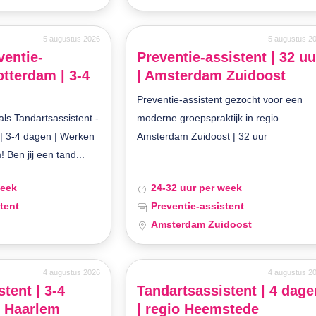
5 augustus 2026
5 augustus 2
ventie-
Preventie-assistent | 32 uu
otterdam | 3-4
| Amsterdam Zuidoost
Preventie-assistent gezocht voor een
ls Tandartsassistent -
moderne groepspraktijk in regio
 | 3-4 dagen | Werken
Amsterdam Zuidoost | 32 uur
! Ben jij een tand...
week
24-32 uur per week
tent
Preventie-assistent
Amsterdam Zuidoost
4 augustus 2026
4 augustus 2
tent | 3-4
Tandartsassistent | 4 dage
o Haarlem
| regio Heemstede