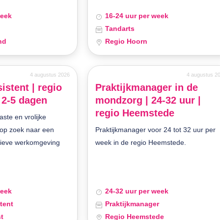
week
16-24 uur per week
Tandarts
nd
Regio Hoorn
4 augustus 2026
4 augustus 2
istent | regio
Praktijkmanager in de
 2-5 dagen
mondzorg | 24-32 uur |
regio Heemstede
aste en vrolijke
 op zoek naar een
Praktijkmanager voor 24 tot 32 uur per
tieve werkomgeving
week in de regio Heemstede.
week
24-32 uur per week
tent
Praktijkmanager
t
Regio Heemstede