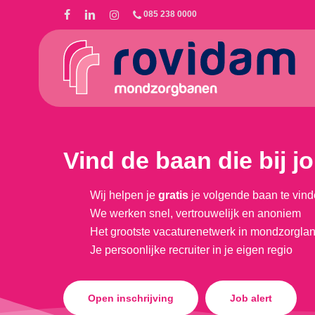
Skip
085 238 0000
to
main
content
Vind de baan die bij j
Wij helpen je
gratis
je volgende baan te vind
We werken snel, vertrouwelijk en anoniem
Het grootste vacaturenetwerk in mondzorgla
Je persoonlijke recruiter in je eigen regio
Open inschrijving
Job alert