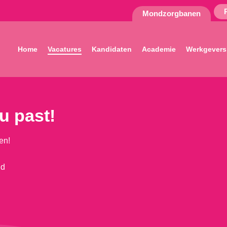
Mondzorgbanen
Home
Vacatures
Kandidaten
Academie
Werkgevers
ou past!
en!
nd