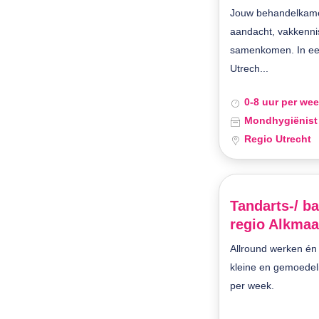
Jouw behandelkame
aandacht, vakkenn
samenkomen. In een 
Utrech...
0-8 uur per we
Mondhygiënist
Regio Utrecht
Tandarts-/ ba
regio Alkmaar
Allround werken é
kleine en gemoedelij
per week.