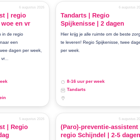
6 augustus 2026
6 augustus 2
t | regio
Tandarts | Regio
 woe en vr
Spijkenisse | 2 dagen
 in de regio
Hier krijg je alle ruimte om de beste zor
t naar een
te leveren! Regio Spijkenisse, twee dag
twee dagen per week,
per week.
vr...
week
8-16 uur per week
Tandarts
ein
5 augustus 2026
5 augustus 2
t | Regio
(Paro)-preventie-assistent 
jdag
regio Schijndel | 2-5 dage