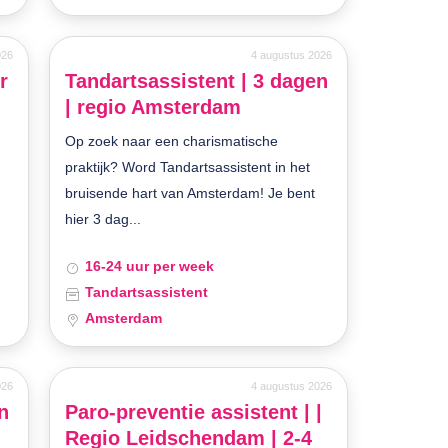
026
4 augustus 2026
r
Tandartsassistent | 3 dagen
| regio Amsterdam
Op zoek naar een charismatische
praktijk? Word Tandartsassistent in het
bruisende hart van Amsterdam! Je bent
hier 3 dag...
16-24 uur per week
Tandartsassistent
Amsterdam
026
4 augustus 2026
n
Paro-preventie assistent | |
Regio Leidschendam | 2-4