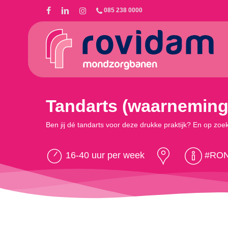
Skip
085 238 0000
to
main
content
Tandarts (waarneming)
Ben jij dé tandarts voor deze drukke praktijk? En op z
16-40 uur per week
#RO