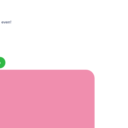
n even!
p