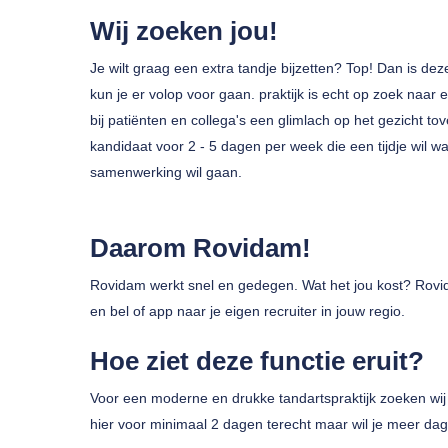
Wij zoeken jou!
Je wilt graag een extra tandje bijzetten? Top! Dan is dez
kun je er volop voor gaan. praktijk is echt op zoek naa
bij patiënten en collega's een glimlach op het gezicht t
kandidaat voor 2 - 5 dagen per week die een tijdje wil 
Druk op enter om te zoeken of ESC om te sluiten
samenwerking wil gaan.
Daarom Rovidam!
Rovidam werkt snel en gedegen. Wat het jou kost? Rovid
en bel of app naar je eigen recruiter in jouw regio.
Hoe ziet deze functie eruit?
Voor een moderne en drukke tandartspraktijk zoeken wij 
hier voor minimaal 2 dagen terecht maar wil je meer da