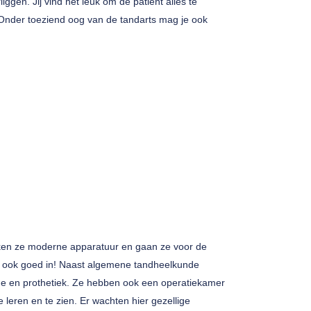
ggen. Jij vind het leuk om de patient alles te
Onder toeziend oog van de tandarts mag je ook
uiken ze moderne apparatuur en gaan ze voor de
ier ook goed in! Naast algemene tandheelkunde
de en prothetiek. Ze hebben ook een operatiekamer
 leren en te zien. Er wachten hier gezellige