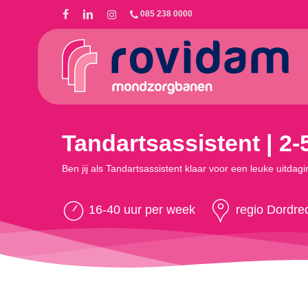
Skip
085 238 0000
to
main
content
Tandartsassistent | 2-
Ben jij als Tandartsassistent klaar voor een leuke uitdag
16-40 uur per week
regio Dordre