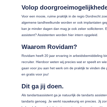
Volop doorgroeimogelijkhed
Voor een mooie, ruime praktijk in de regio Dordrecht zo
algemene tandheelkunde worden er ook implantaten gepla
kan je minder dagen dan mag je ook zeker solliciteren. E
assistent? Assistenten worden hier intern opgeleid.
Druk op enter om te zoeken of ESC om te sluiten
Waarom Rovidam?
Rovidam heeft 20 jaar ervaring in arbeidsbemiddeling b
recruiter. Hierdoor weten wij precies wat er speelt en wie 
gaan voor jou aan het werk om de praktijk te vinden die 
en gratis voor jou!
Dit ga jij doen.
Als tandartsassistent ga je natuurlijk de tandarts assist
tandarts genoeg. Je werkt nauwkeurig en precies. Jij zor