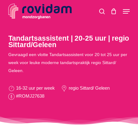
Skip
Menu
to
search
main
content
Tandartsassistent | 20-25 uur | regio
Sittard/Geleen
Gevraagd een vlotte Tandartsassistent voor 20 tot 25 uur per
week voor leuke moderne tandartspraktijk regio Sittard/
Geleen.
16-32 uur per week
regio Sittard/ Geleen
#ROMJ27638